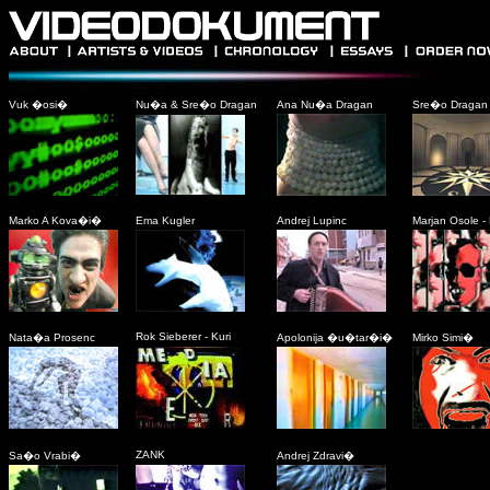
Vuk �osi�
Nu�a & Sre�o Dragan
Ana Nu�a Dragan
Sre�o Dragan
Marko A Kova�i�
Ema Kugler
Andrej Lupinc
Marjan Osole -
Rok Sieberer - Kuri
Nata�a Prosenc
Apolonija �u�tar�i�
Mirko Simi�
ZANK
Sa�o Vrabi�
Andrej Zdravi�